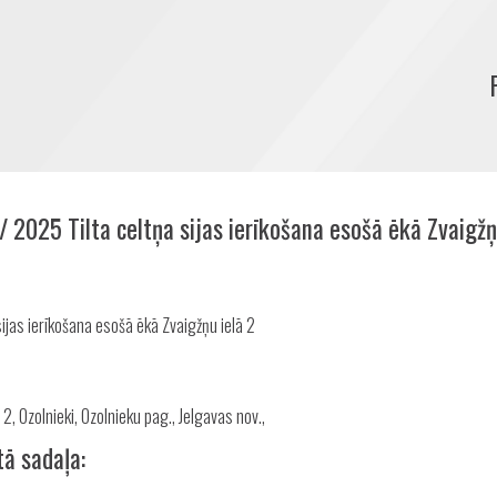
/ 2025 Tilta celtņa sijas ierīkošana esošā ēkā Zvaigžņ
Share
sijas ierīkošana esošā ēkā Zvaigžņu ielā 2
 2, Ozolnieki, Ozolnieku pag., Jelgavas nov.,
tā sadaļa: