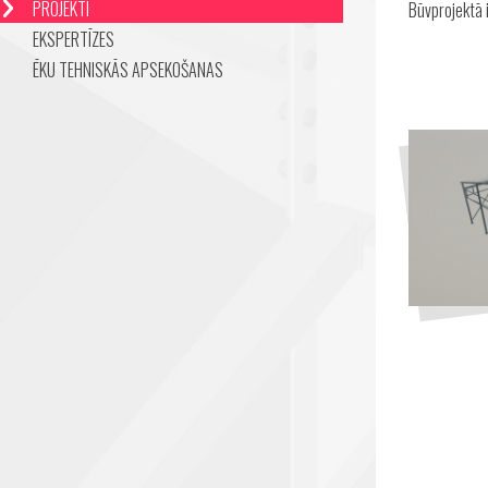
PROJEKTI
Būvprojektā i
EKSPERTĪZES
ĒKU TEHNISKĀS APSEKOŠANAS