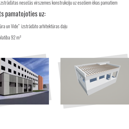
 izstrādātas nesošās virszemes konstrukciju uz esošiem ēkas pamatiem
ts pamatojoties uz:
tūra un Vide” izstrādāto arhitektūras daļu
platība 92 m²