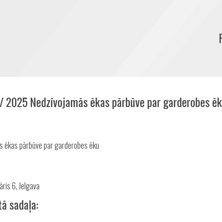
/ 2025 Nedzīvojamās ēkas pārbūve par garderobes ē
Share
s ēkas pārbūve par garderobes ēku
āris 6, Jelgava
tā sadaļa: