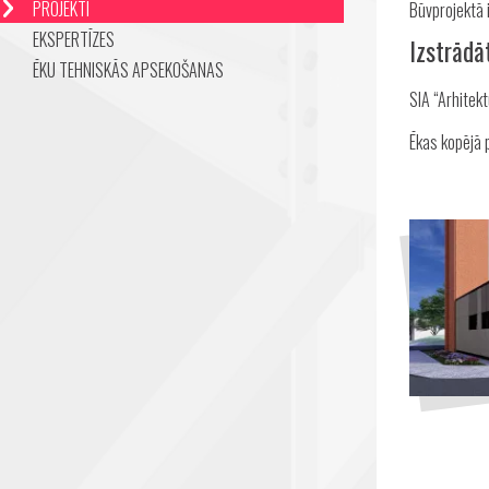
PROJEKTI
Būvprojektā
EKSPERTĪZES
Izstrādā
ĒKU TEHNISKĀS APSEKOŠANAS
SIA “Arhitek
Ēkas kopējā 