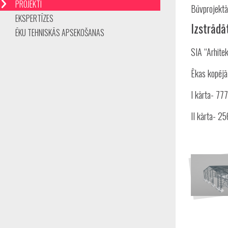
PROJEKTI
Būvprojektā
EKSPERTĪZES
Izstrādā
ĒKU TEHNISKĀS APSEKOŠANAS
SIA “Arhitek
Ēkas kopējā
I kārta- 77
II kārta- 2