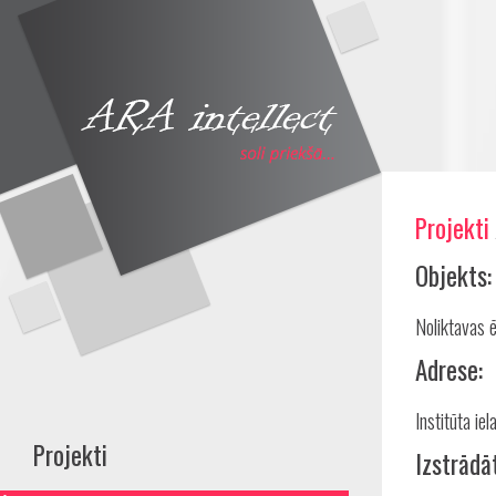
Projekti
Share
Objekts:
Noliktavas 
Adrese:
Institūta ie
Projekti
Izstrādā