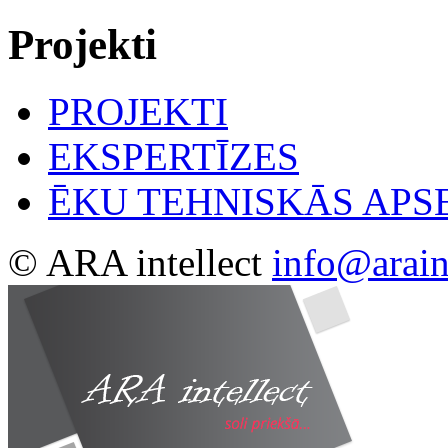
Projekti
PROJEKTI
EKSPERTĪZES
ĒKU TEHNISKĀS AP
© ARA intellect
info@araint