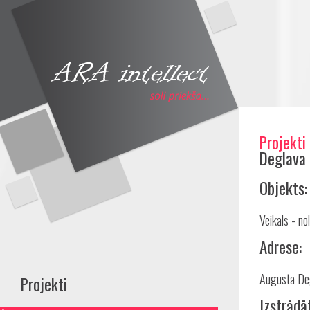
Projekti
Share
Deglava 
Objekts:
Veikals - n
Adrese:
Augusta Deg
Projekti
Izstrādā