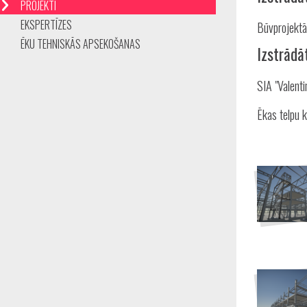
PROJEKTI
EKSPERTĪZES
Būvprojektā
ĒKU TEHNISKĀS APSEKOŠANAS
Izstrādā
SIA "Valenti
Ēkas telpu 