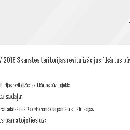
/ 2018 Skanstes teritorijas revitalizācijas 1.kārtas b
Share
:
torijas revitalizācijas 1.kārtas būvprojekts
tā sadaļa:
izstrādātas nesošās virszemes un pamatu konstrukcijas.
ts pamatojoties uz: