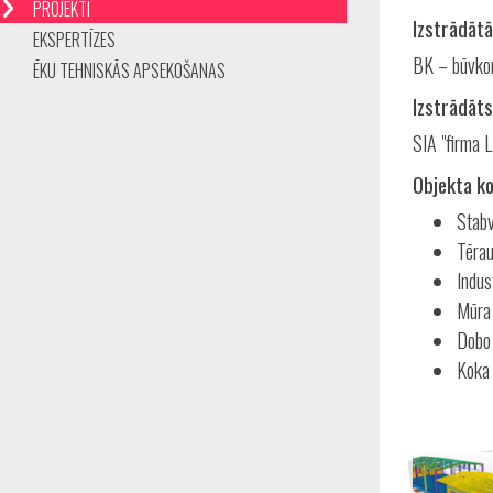
PROJEKTI
Izstrādātā
EKSPERTĪZES
BK – būvkon
ĒKU TEHNISKĀS APSEKOŠANAS
Izstrādāts
SIA "firma L
Objekta ko
Stabv
Tērau
Indus
Mūra
Dobo
Koka 