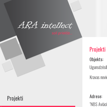
Projekti
Share
Objekts:
Ugunsdzēsīb
Kravas novi
Adrese:
Projekti
"NBS Aviāci