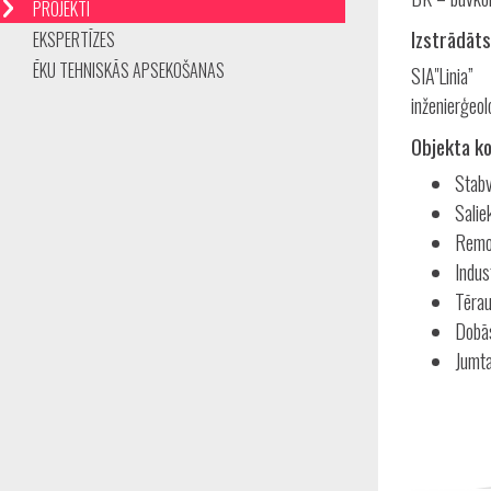
PROJEKTI
Izstrādāts
EKSPERTĪZES
ĒKU TEHNISKĀS APSEKOŠANAS
SIA"Linia”
inženierģeol
Objekta ko
Stabv
Salie
Remo
Indus
Tērau
Dobā
Jumta