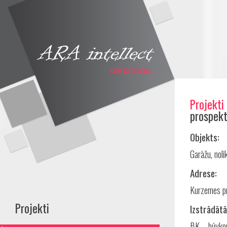
Projekti
Share
prospekt
Objekts:
Garāžu, noli
Adrese:
Kurzemes p
Projekti
Izstrādātā
BK – būvkon