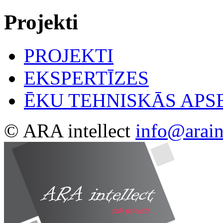
Projekti
PROJEKTI
EKSPERTĪZES
ĒKU TEHNISKĀS AP
© ARA intellect
info@araint