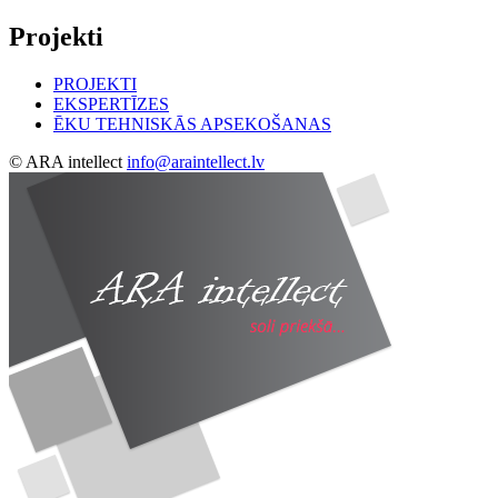
Projekti
PROJEKTI
EKSPERTĪZES
ĒKU TEHNISKĀS APSEKOŠANAS
© ARA intellect
info@araintellect.lv