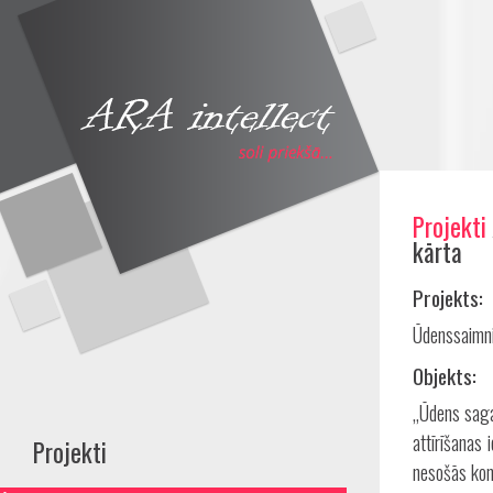
Projekti
Share
kārta
Projekts:
Ūdenssaimnie
Objekts:
„Ūdens saga
attīrīšanas 
Projekti
nesošās kon