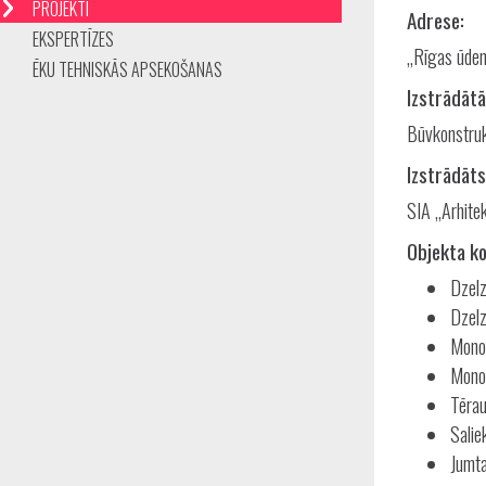
PROJEKTI
Adrese:
EKSPERTĪZES
„Rīgas ūden
ĒKU TEHNISKĀS APSEKOŠANAS
Izstrādātā
Būvkonstruk
Izstrādāts
SIA „Arhitek
Objekta ko
Dzelz
Dzelz
Monol
Monol
Tērau
Salie
Jumta