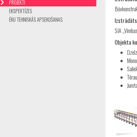
PROJEKTI
Būvkonstruk
EKSPERTĪZES
ĒKU TEHNISKĀS APSEKOŠANAS
Izstrādāts
SIA „Vimbas
Objekta ko
Dzelz
Monol
Salie
Tērau
Jumta