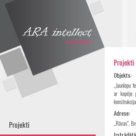
Projekti
Share
Objekts:
„Jaunlopu f
ar kopējo 
konstrukcija
Adrese:
„Rāvas”, Br
Projekti
Izstrādātā