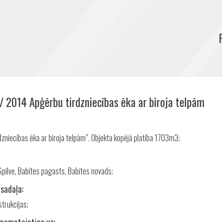
/ 2014 Apģērbu tirdzniecības ēka ar biroja telpām
Share
dzniecības ēka ar biroja telpām”. Objekta kopējā platība 1703m3;
 Spilve, Babītes pagasts, Babītes novads;
 sadaļa:
trukcijas;