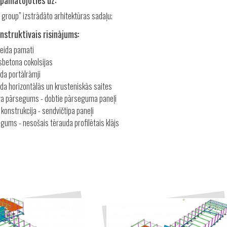
 pamatojoties uz:
 group” izstrādāto arhitektūras sadaļu;
nstruktīvais risinājums:
eida pamati
sbetona cokolsijas
da portālrāmji
da horizontālās un krusteniskās saites
va pārsegums - dobtie pārseguma paneļi
 konstrukcija - sendvičtipa paneļi
gums - nesošais tērauda profilētais klājs