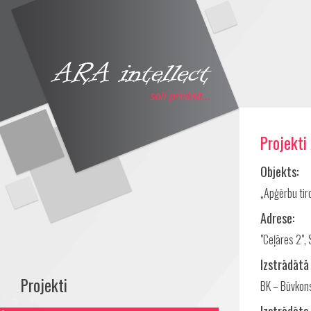
Projekti
Objekts:
„Apģērbu tir
Adrese:
"Ceļāres 2",
Izstrādātā
Projekti
BK – Būvkons