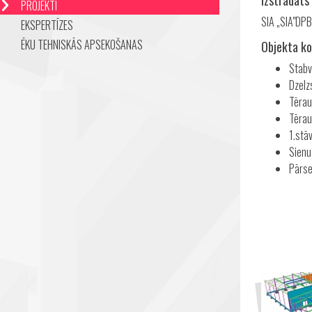
Izstrādāts
PROJEKTI
SIA „SIA"DPB
EKSPERTĪZES
ĒKU TEHNISKĀS APSEKOŠANAS
Objekta ko
Stabv
Dzelz
Tērau
Tērau
1.stā
Sienu
Pārse